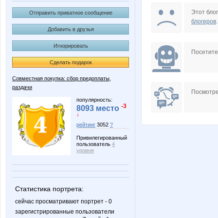
BlonMi
Choly
Этот блог
Отправить приватное сообщение
блогеров
.
Добавить в друзья
Игнорировать
KateHok
Kathrin
Посетит
Сделать подарок
Совместная покупка: сбор предоплаты,
раздачи
MilaVits@
Miss 
Посмотре
популярность:
-3
8093 место
↓
рейтинг
3052
?
Natata
Nice
Привилегированный
пользователь
4
уровня
Sc@rlet
Shark1
Статистика портрета:
сейчас просматривают портрет - 0
зарегистрированные пользователи