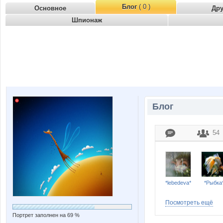
Блог
( 0 )
Основное
Др
Шпионаж
Блог
54
*lebedeva*
*Рыбка
Посмотреть ещё
Портрет заполнен на 69 %